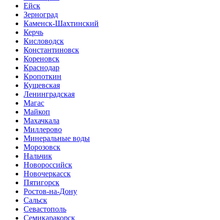
Ейск
Зерноград
Каменск-Шахтинский
Керчь
Кисловодск
Константиновск
Кореновск
Краснодар
Кропоткин
Кущевская
Ленинградская
Магас
Майкоп
Махачкала
Миллерово
Минеральные воды
Морозовск
Нальчик
Новороссийск
Новочеркасск
Пятигорск
Ростов-на-Дону
Сальск
Севастополь
Семикаракорск