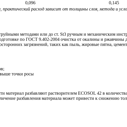
0,096
0,145
а, практический расход зависит от толщины слоя, метода и усл
струйными методами или до ст. St3 ручным и механическим инс
 подготовке по ГОСТ 9.402-2004 очистка от окалины и ржавчины до
осторонних загрязнений, таких как пыль, жировые пятна, цемен
ов;
 выше точки росы
ти материал разбавляют растворителем ECOSOL 42 в количества
величение разбавления материала может привести к снижению т