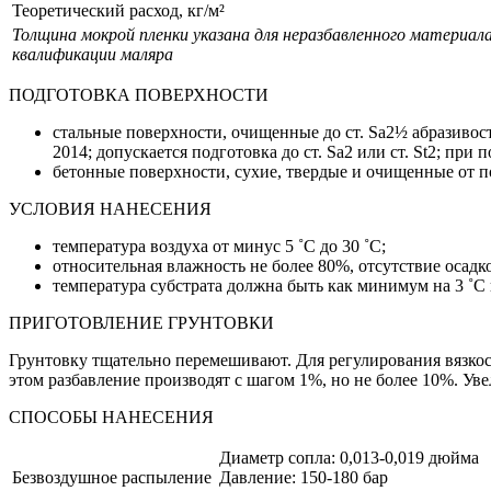
Теоретический расход, кг/м²
Толщина мокрой пленки указана для неразбавленного материал
квалификации маляра
ПОДГОТОВКА ПОВЕРХНОСТИ
стальные поверхности, очищенные до ст. Sa2½ абразиво
2014; допускается подготовка до ст. Sa2 или ст. St2; при
бетонные поверхности, сухие, твердые и очищенные от п
УСЛОВИЯ НАНЕСЕНИЯ
температура воздуха от минус 5 ˚С до 30 ˚С;
относительная влажность не более 80%, отсутствие осадк
температура субстрата должна быть как минимум на 3 ˚С
ПРИГОТОВЛЕНИЕ ГРУНТОВКИ
Грунтовку тщательно перемешивают. Для регулирования вязкос
этом разбавление производят с шагом 1%, но не более 10%. У
СПОСОБЫ НАНЕСЕНИЯ
Диаметр сопла: 0,013-0,019 дюйма
Безвоздушное распыление
Давление: 150-180 бар