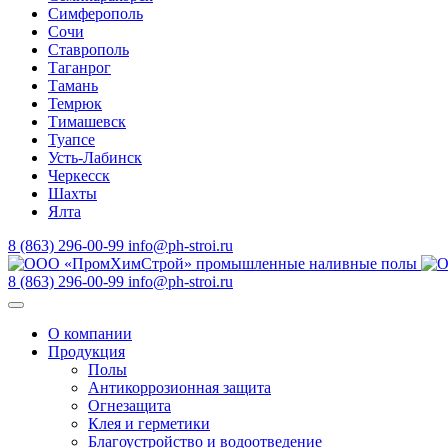
Симферополь
Сочи
Ставрополь
Таганрог
Тамань
Темрюк
Тимашевск
Туапсе
Усть-Лабинск
Черкесск
Шахты
Ялта
8 (863) 296-00-99
info@ph-stroi.ru
8 (863) 296-00-99
info@ph-stroi.ru
О компании
Продукция
Полы
Антикоррозионная защита
Огнезащита
Клея и герметики
Благоустройство и водоотведение