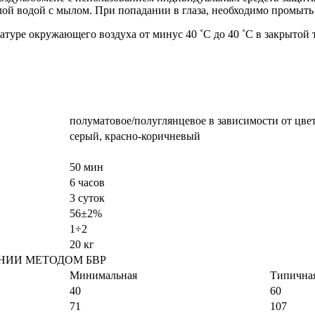
ой водой с мылом. При попадании в глаза, необходимо промыть
туре окружающего воздуха от минус 40 ˚С до 40 ˚С в закрытой 
полуматовое/полуглянцевое в зависимости от цве
серый, красно-коричневый
50 мин
6 часов
3 суток
56±2%
1÷2
20 кг
НИИ МЕТОДОМ БВР
Минимальная
Типична
40
60
71
107