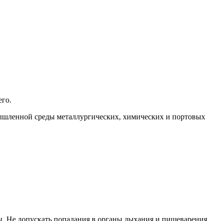
го.
ышленной среды металлургических, химических и портовых
. Не допускать попадания в органы дыхания и пищеварения.