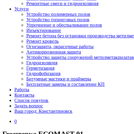
Ремонтные смеси и гидроизоляция
Услуги
Устройство полимерных полов
Устройство топинговых полов
Упрочнение и обеспыливание полов
Инъектирование
Ремонт бетона без остановки производства метилм
Ремонт кровель
Огнезащита, окрасочные работы
Антикоррозионная защита
Устройство защиты сооружений метилметакрилата
Гидроизоляция
Герметизация
Гидрофобизация
Битумные мастики и праймеры
Бесплатные замеры и составление КП
Работы
Контакты
Список покупок
Задать вопрос
Ваш город: Константиновск
0
Грунтовка ECOMAST 01