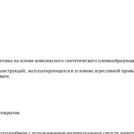
товка на основе комплексного синтетического пленкообразующе
конструкций, эксплуатирующихся в условиях агрессивной пром
мате.
 покрытия.
оздухообмене с использованием индивидуальных средств защиты