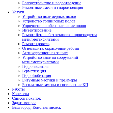
Благоустройство и водоотведение
Ремонтные смеси и гидроизоляция
Услуги
Устройство полимерных полов
Устройство топинговых полов
Упрочнение и обеспыливание полов
Инъектирование
Ремонт бетона без остановки производства
метилметакрилатами
Ремонт кровель
Огнезащита, окрасочные работы
Антикоррозионная защита
Устройство защиты сооружений
метилметакрилатами
Гидроизоляция
Герметизация
Гидрофобизация
Битумные мастики и праймеры
Бесплатные замеры и составление КП
Работы
Контакты
Список покупок
Задать вопрос
Ваш город: Константиновск