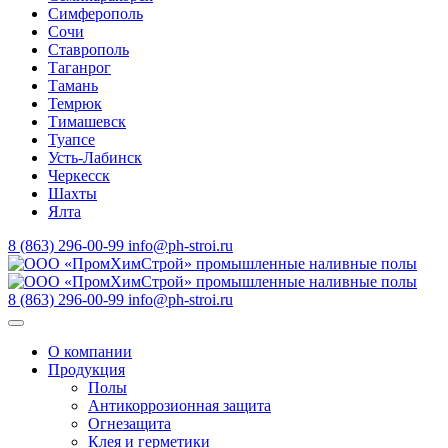
Симферополь
Сочи
Ставрополь
Таганрог
Тамань
Темрюк
Тимашевск
Туапсе
Усть-Лабинск
Черкесск
Шахты
Ялта
8 (863) 296-00-99
info@ph-stroi.ru
8 (863) 296-00-99
info@ph-stroi.ru
О компании
Продукция
Полы
Антикоррозионная защита
Огнезащита
Клея и герметики