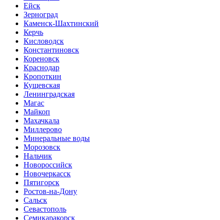
Ейск
Зерноград
Каменск-Шахтинский
Керчь
Кисловодск
Константиновск
Кореновск
Краснодар
Кропоткин
Кущевская
Ленинградская
Магас
Майкоп
Махачкала
Миллерово
Минеральные воды
Морозовск
Нальчик
Новороссийск
Новочеркасск
Пятигорск
Ростов-на-Дону
Сальск
Севастополь
Семикаракорск