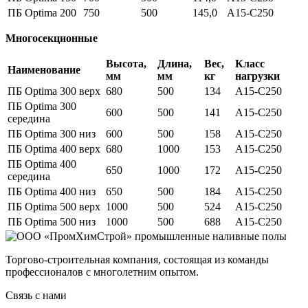
ПБ Optima 200
750
500
145,0
A15-C250
Многосекционные
Высота,
Длина,
Вес,
Класс
Наименование
мм
мм
кг
нагрузки
ПБ Optima 300 верх
680
500
134
A15-C250
ПБ Optima 300
600
500
141
A15-C250
середина
ПБ Optima 300 низ
600
500
158
A15-C250
ПБ Optima 400 верх
680
1000
153
A15-C250
ПБ Optima 400
650
1000
172
A15-C250
середина
ПБ Optima 400 низ
650
500
184
A15-C250
ПБ Optima 500 верх
1000
500
524
A15-C250
ПБ Optima 500 низ
1000
500
688
A15-C250
Торгово-строительная компания, состоящая из команды
профессионалов с многолетним опытом.
Связь с нами