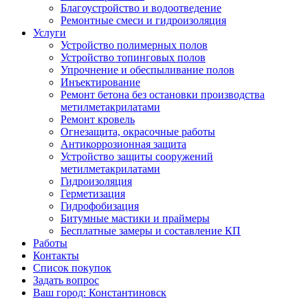
Благоустройство и водоотведение
Ремонтные смеси и гидроизоляция
Услуги
Устройство полимерных полов
Устройство топинговых полов
Упрочнение и обеспыливание полов
Инъектирование
Ремонт бетона без остановки производства
метилметакрилатами
Ремонт кровель
Огнезащита, окрасочные работы
Антикоррозионная защита
Устройство защиты сооружений
метилметакрилатами
Гидроизоляция
Герметизация
Гидрофобизация
Битумные мастики и праймеры
Бесплатные замеры и составление КП
Работы
Контакты
Список покупок
Задать вопрос
Ваш город: Константиновск