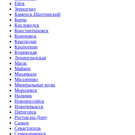
Ейск
Зерноград
Каменск-Шахтинский
Керчь
Кисловодск
Константиновск
Кореновск
Краснодар
Кропоткин
Кущевская
Ленинградская
Магас
Майкоп
Махачкала
Миллерово
Минеральные воды
Морозовск
Нальчик
Новороссийск
Новочеркасск
Пятигорск
Ростов-на-Дону
Сальск
Севастополь
Семикаракорск