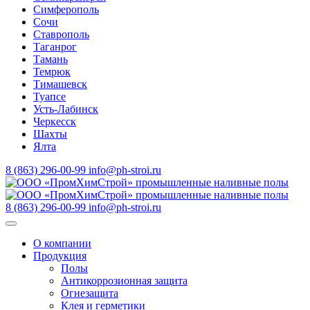
Симферополь
Сочи
Ставрополь
Таганрог
Тамань
Темрюк
Тимашевск
Туапсе
Усть-Лабинск
Черкесск
Шахты
Ялта
8 (863) 296-00-99
info@ph-stroi.ru
8 (863) 296-00-99
info@ph-stroi.ru
О компании
Продукция
Полы
Антикоррозионная защита
Огнезащита
Клея и герметики