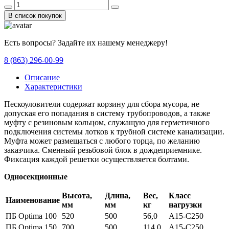
В список покупок
Есть вопросы? Задайте их нашему менеджеру!
8 (863) 296-00-99
Описание
Характеристики
Пескоуловители содержат корзину для сбора мусора, не
допуская его попадания в систему трубопроводов, а также
муфту с резиновым кольцом, служащую для герметичного
подключения системы лотков к трубной системе канализации.
Муфта может размещаться с любого торца, по желанию
заказчика. Сменный резьбовой блок в дождеприемнике.
Фиксация каждой решетки осуществляется болтами.
Односекционные
Высота,
Длина,
Вес,
Класс
Наименование
мм
мм
кг
нагрузки
ПБ Optima 100
520
500
56,0
A15-C250
ПБ Optima 150
700
500
114,0
A15-C250