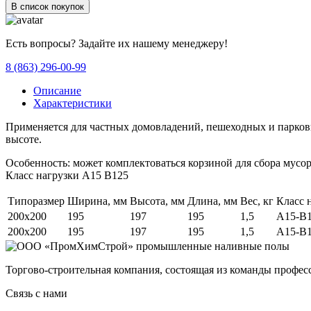
В список покупок
Есть вопросы? Задайте их нашему менеджеру!
8 (863) 296-00-99
Описание
Характеристики
Применяется для частных домовладений, пешеходных и парков
высоте.
Особенность: может комплектоваться корзиной для сбора мусо
Класс нагрузки A15 B125
Типоразмер
Ширина, мм
Высота, мм
Длина, мм
Вес, кг
Класс 
200x200
195
197
195
1,5
A15-B
200x200
195
197
195
1,5
A15-B
Торгово-строительная компания, состоящая из команды профе
Связь с нами