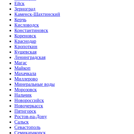
Ейск
Зерноград
Каменск-Шахтинский
Керчь
Кисловодск
Константиновск
Кореновск
Краснодар
Кропоткин
Кущевская
Ленинградская
Магас
Майкоп
Махачкала
Миллерово
Минеральные воды
Морозовск
Нальчик
Новороссийск
Новочеркасск
Пятигорск
Ростов-на-Дону
Сальск
Севастополь
Семикаракорск