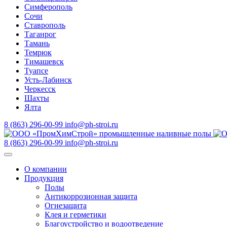
Симферополь
Сочи
Ставрополь
Таганрог
Тамань
Темрюк
Тимашевск
Туапсе
Усть-Лабинск
Черкесск
Шахты
Ялта
8 (863) 296-00-99
info@ph-stroi.ru
8 (863) 296-00-99
info@ph-stroi.ru
О компании
Продукция
Полы
Антикоррозионная защита
Огнезащита
Клея и герметики
Благоустройство и водоотведение