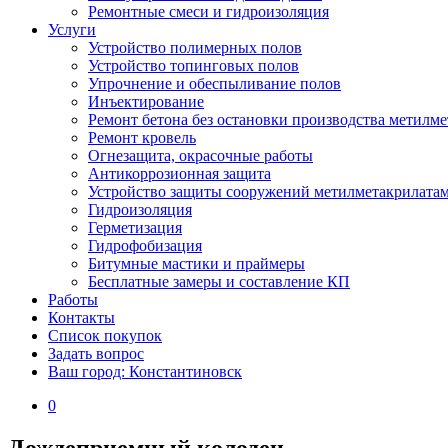
Ремонтные смеси и гидроизоляция
Услуги
Устройство полимерных полов
Устройство топинговых полов
Упрочнение и обеспыливание полов
Инъектирование
Ремонт бетона без остановки производства метилм
Ремонт кровель
Огнезащита, окрасочные работы
Антикоррозионная защита
Устройство защиты сооружений метилметакрилата
Гидроизоляция
Герметизация
Гидрофобизация
Битумные мастики и праймеры
Бесплатные замеры и составление КП
Работы
Контакты
Список покупок
Задать вопрос
Ваш город: Константиновск
0
Дождеприемный колодец