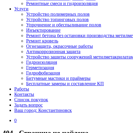
Ремонтные смеси и гидроизоляция
Услуги
Устройство полимерных полов
Устройство топинговых полов
Упрочнение и обеспыливание полов
Инъектирование
Ремонт бетона без остановки производства метилм
Ремонт кровель
Огнезащита, окрасочные работы
Антикоррозионная защита
Устройство защиты сооружений метилметакрилата
Гидроизоляция
Герметизация
Гидрофобизация
Битумные мастики и праймеры
Бесплатные замеры и составление КП
Работы
Контакты
Список покупок
Задать вопрос
Ваш город: Константиновск
0
404 - Страница не найдена