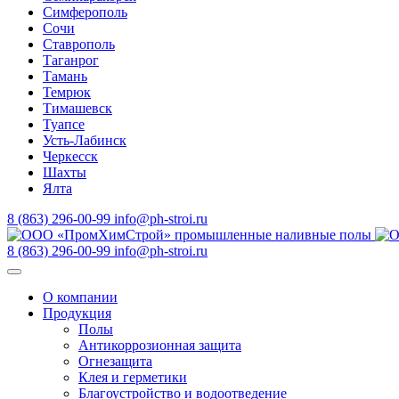
Симферополь
Сочи
Ставрополь
Таганрог
Тамань
Темрюк
Тимашевск
Туапсе
Усть-Лабинск
Черкесск
Шахты
Ялта
8 (863) 296-00-99
info@ph-stroi.ru
8 (863) 296-00-99
info@ph-stroi.ru
О компании
Продукция
Полы
Антикоррозионная защита
Огнезащита
Клея и герметики
Благоустройство и водоотведение