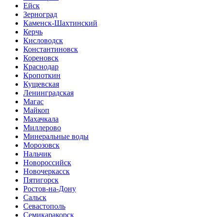
Ейск
Зерноград
Каменск-Шахтинский
Керчь
Кисловодск
Константиновск
Кореновск
Краснодар
Кропоткин
Кущевская
Ленинградская
Магас
Майкоп
Махачкала
Миллерово
Минеральные воды
Морозовск
Нальчик
Новороссийск
Новочеркасск
Пятигорск
Ростов-на-Дону
Сальск
Севастополь
Семикаракорск