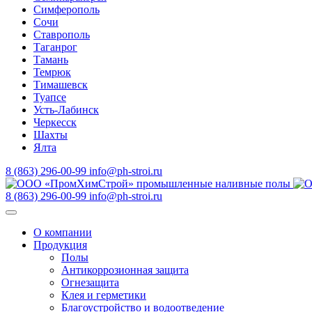
Симферополь
Сочи
Ставрополь
Таганрог
Тамань
Темрюк
Тимашевск
Туапсе
Усть-Лабинск
Черкесск
Шахты
Ялта
8 (863) 296-00-99
info@ph-stroi.ru
8 (863) 296-00-99
info@ph-stroi.ru
О компании
Продукция
Полы
Антикоррозионная защита
Огнезащита
Клея и герметики
Благоустройство и водоотведение