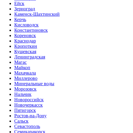
Ейск
Зерноград
Каменск-Шахтинский
Керчь
Кисловодск
Константиновск
Кореновск
Краснодар
Кропоткин
Кущевская
Ленинградская
Магас
Майкоп
Махачкала
Миллерово
Минеральные воды
Морозовск
Нальчик
Новороссийск
Новочеркасск
Пятигорск
Ростов-на-Дону
Сальск
Севастополь
Семикаракорск