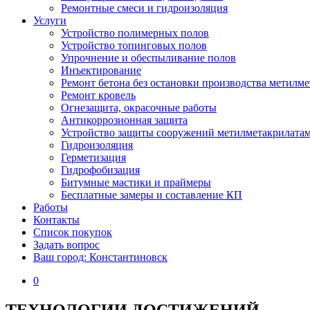
Ремонтные смеси и гидроизоляция
Услуги
Устройство полимерных полов
Устройство топинговых полов
Упрочнение и обеспыливание полов
Инъектирование
Ремонт бетона без остановки производства метилм
Ремонт кровель
Огнезащита, окрасочные работы
Антикоррозионная защита
Устройство защиты сооружений метилметакрилата
Гидроизоляция
Герметизация
Гидрофобизация
Битумные мастики и праймеры
Бесплатные замеры и составление КП
Работы
Контакты
Список покупок
Задать вопрос
Ваш город: Константиновск
0
ТЕХНОЛОГИИ ДОСТИЖЕНИЙ